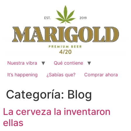
Ir
al
contenido
Nuestra vibra
Qué contiene
It’s happening
¿Sabías que?
Comprar ahora
Categoría:
Blog
La cerveza la inventaron
ellas