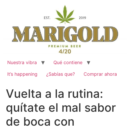
Ir
al
contenido
Nuestra vibra
Qué contiene
It’s happening
¿Sabías que?
Comprar ahora
Vuelta a la rutina:
quítate el mal sabor
de boca con